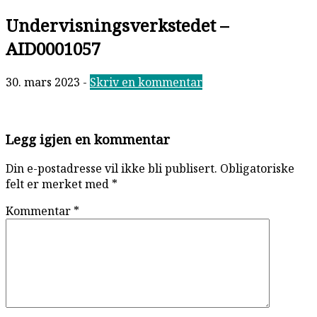
Undervisningsverkstedet –
AID0001057
30. mars 2023
-
Skriv en kommentar
Reader
Legg igjen en kommentar
Interactions
Din e-postadresse vil ikke bli publisert.
Obligatoriske
felt er merket med
*
Kommentar
*