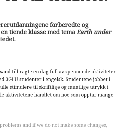
ærerutdanningene forberedte og
 en tiende klasse med tema
Earth under
tedet.
sand tilbragte en dag full av spennende aktiviteter
3GLU studenter i engelsk. Studentene jobbet i
lle stimulere til skriftlige og muntlige utrykk i
 Alle aktivitetene handlet om noe som opptar mange:
 problems and if we do not make some changes,