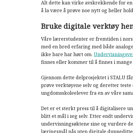
Alt dette kan virke avskrekkende for e
å la være å prøve noe nytt og heller hol
Bruke digitale verktøy he
Våre lærerstudenter er fremtiden i norsk
med en bred erfaring med både analoge 
ikke bare har hørt om.
Undervisningsve
finnes eller kommer til å finnes i mange
Gjennom dette delprosjektet i STALU får
prøve verktøyene selv og deretter teste
ungdomsskoleelever fra en av våre sama
Det er et sterkt press til å digitalisere
blitt et mål i seg selv. Etter endt unde
undervisningsøktene sine og vurdere de
læringsmål nås uten digitale duppeditte