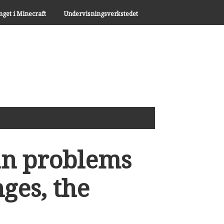
nget i Minecraft
Undervisningsverkstedet
an problems
ges, the