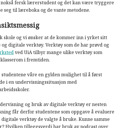
n nokså fersk lærerstudent og det kan være tryggere
de seg til læreboka og de vante metodene.
nsiktsmessig
 skole og vi ønsker at de kommer inn i yrket sitt
og digitale verktøy. Verktøy som de har prøvd og
rksted
ved UiA tilbyr mange ulike verktøy som
 klasserom i fremtiden.
 studentene våre en gylden mulighet til å først
 de i en undervisningssituasjon med
rbeidsskoler.
 undervisning og bruk av digitale verktøy er nesten
rvisning får derfor studentene som oppgave å evaluere
 digitale verktøy de valgte å bruke. Kunne samme
r? Hvilken tilleggsverdi har bruk av podcast over