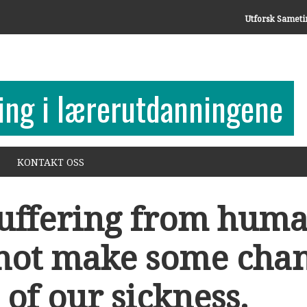
Utforsk Sameti
ing i lærerutdanningene
KONTAKT OSS
 suffering from hum
 not make some chan
 of our sickness.