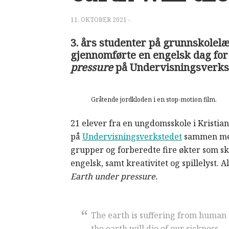
11. OKTOBER 2021
-
3.
års studenter på grunnskolel
gjennomførte en engelsk dag for
pressure
på Undervisningsverks
Gråtende jordkloden i en stop-motion film.
21 elever fra en ungdomsskole i Kristian
på
Undervisningsverkstedet
sammen med 
grupper og forberedte fire økter som sku
engelsk, samt kreativitet og spillelyst.
Earth under pressure.
The earth is suffering from human
the earth will die of our sickness.