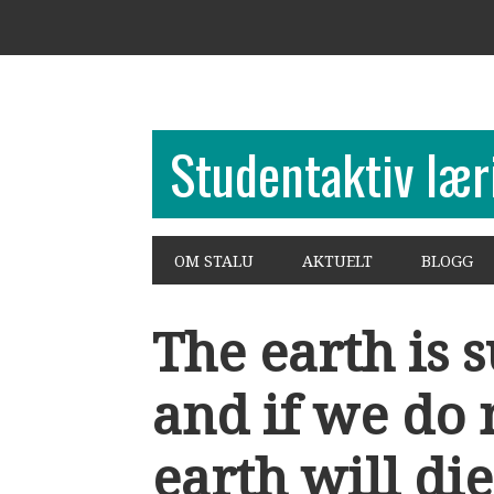
Hopp
Hopp
Hopp
til
til
til
primær
hovedinnhold
bunntekst
menyen
Studentaktiv lær
OM STALU
AKTUELT
BLOGG
The earth is
and if we do
earth will die