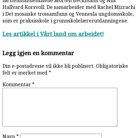
førsteamanuensisene Morten Beckmann og Nils
Hallvard Korsvoll. De samarbeider med Rachel Mizrachi
i Det mosaiske trossamfunn og Vennesla ungdomsskole,
som er praksisskole i grunnskolelærerutdanningene.
Les artikkel i Vårt land om arbeidet!
Reader
Legg igjen en kommentar
Interactions
Din e-postadresse vil ikke bli publisert.
Obligatoriske
felt er merket med
*
Kommentar
*
Navn
*